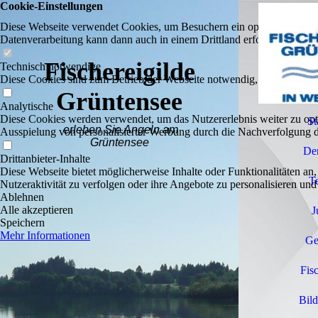
Cookie-Einstellungen
Diese Webseite verwendet Cookies, um Besuchern ein optimales Nutzerer
Datenverarbeitung kann dann auch in einem Drittland erfolgen. Weiter
Fischereigilde
Technisch notwendige
Diese Cookies sind zum Betrieb der Webseite notwendig, z.B. zum Sch
Grüntensee
Analytische
Diese Cookies werden verwendet, um das Nutzererlebnis weiter zu optim
St
erleben Sie Angeln am
Ausspielung von personalisierter Werbung durch die Nachverfolgung de
Grüntensee
Der
Drittanbieter-Inhalte
Diese Webseite bietet möglicherweise Inhalte oder Funktionalitäten an,
T
Nutzeraktivität zu verfolgen oder ihre Angebote zu personalisieren und
Ablehnen
Alle akzeptieren
J
Speichern
Mehr Informationen
Ge
Fis
Bild