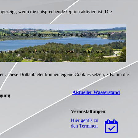
ezeigt, wenn die entsprechende Option aktiviert ist. Die
d der Nachfrage angepassten Erscheinungsbilds der Seite.
on Drittanbietern zur Verfügung gestellt werden, sowie die
den. Diese Drittanbieter können eigene Cookies setzen, z.B. um die
Aktueller Wasserstand
igung
Veranstaltungen
Hier geht´s zu
den Terminen