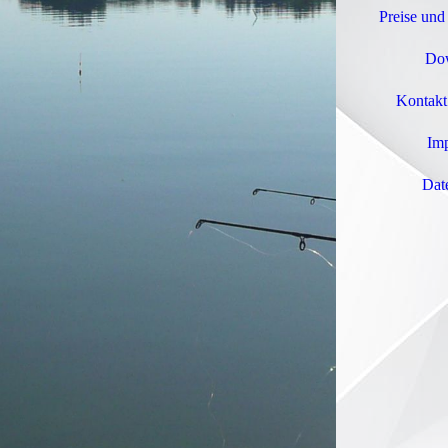
Preise un
Do
Kontakt
Im
Dat