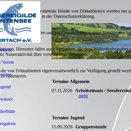
lebnis zu bieten. Bestimmte Inhalte von Drittanbietern werden nur ang
e Informationen hierzu in der Datenschutzerklärung.
utz vor Hackerangriffen und zur Gewährleistung eines konsistenten un
ieren. Hierunter fallen auch Statistiken, die dem Webseitenbetreiber v
artseite
r Nutzeraktivität über verschiedene Webseiten.
 Verein
 die von Drittanbietern eigenverantwortlich zur Verfügung gestellt wer
ermine
 zu optimieren.
Termine Allgemein
ugend
07.11.2026
Arbeitseinsatz / Seeuferrein
mehr
wässer
cherhütte
Termine Jugend
ergalerie
15.09.2026
Gruppenstunde